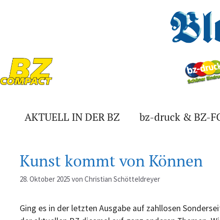
Zum
Inhalt
springen
AKTUELL IN DER BZ
bz-druck & BZ-
Kunst kommt von Können
28. Oktober 2025
von
Christian Schötteldreyer
Ging es in der letzten Ausgabe auf zahllosen Sonderse