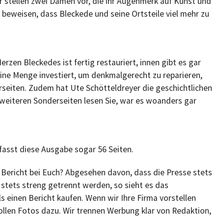
 stellen zwei Damen vor, die ihr Augenmerk auf Kunst und
r beweisen, dass Bleckede und seine Ortsteile viel mehr zu
 Herzen Bleckedes ist fertig restauriert, innen gibt es gar
 eine Menge investiert, um denkmalgerecht zu reparieren,
seiten. Zudem hat Ute Schötteldreyer die geschichtlichen
 weiteren Sonderseiten lesen Sie, war es woanders gar
asst diese Ausgabe sogar 56 Seiten.
Bericht bei Euch? Abgesehen davon, dass die Presse stets
stets streng getrennt werden, so sieht es das
s einen Bericht kaufen. Wenn wir Ihre Firma vorstellen
ollen Fotos dazu. Wir trennen Werbung klar von Redaktion,