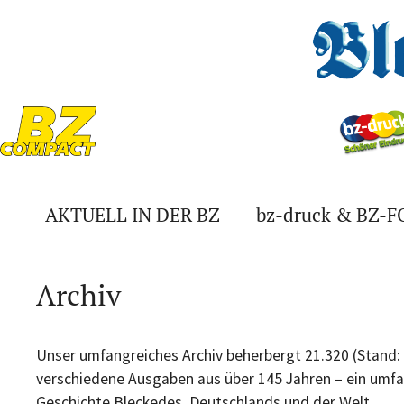
Zum
Inhalt
springen
AKTUELL IN DER BZ
bz-druck & BZ-
Archiv
Unser umfangreiches Archiv beherbergt 21.320 (Stand
verschiedene Ausgaben aus über 145 Jahren – ein umfa
Geschichte Bleckedes, Deutschlands und der Welt.